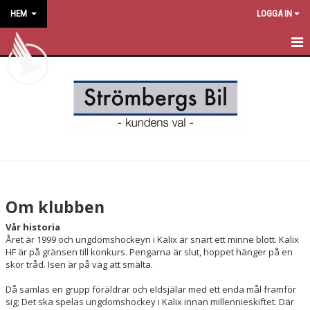
HEM
LOGGA IN
HEM
NYHETER
OM KLUBBEN
KONTAKT
KALENDER
Om klubben
BILDGALLERI
Vår historia
Året är 1999 och ungdomshockeyn i Kalix är snart ett minne blott. Kalix
DOKUMENT
HF är på gränsen till konkurs. Pengarna är slut, hoppet hänger på en
skör tråd. Isen är på väg att smälta.
VÅRA LAG/TRÄNARE
Då samlas en grupp föräldrar och eldsjälar med ett enda mål framför
sig; Det ska spelas ungdomshockey i Kalix innan millennieskiftet. Där
MATCHER