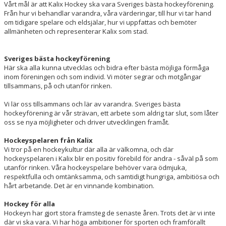
Vårt mål är att Kalix Hockey ska vara Sveriges bästa hockeyförening.
Från hur vi behandlar varandra, våra värderingar, till hur vi tar hand
om tidigare spelare och eldsjälar, hur vi uppfattas och bemöter
allmänheten och representerar Kalix som stad.
Sveriges bästa hockeyförening
Här ska alla kunna utvecklas och bidra efter bästa möjliga förmåga
inom föreningen och som individ. Vi möter segrar och motgångar
tillsammans, på och utanför rinken.
Vi lär oss tillsammans och lär av varandra. Sveriges bästa
hockeyförening är vår strävan, ett arbete som aldrig tar slut, som låter
oss se nya möjligheter och driver utvecklingen framåt.
Hockeyspelaren
från
Kalix
Vi tror på en hockeykultur där alla är välkomna, och där
hockeyspelaren i Kalix blir en positiv förebild för andra - såväl på som
utanför rinken. Våra hockeyspelare behöver vara ödmjuka,
respektfulla och omtänksamma, och samtidigt hungriga, ambitiösa och
hårt arbetande. Det är en vinnande kombination.
Hockey
för
alla
Hockeyn har gjort stora framsteg de senaste åren. Trots det är vi inte
där vi ska vara. Vi har höga ambitioner för sporten och framförallt