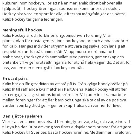
kulturen inom hockeyn. För att nå en mer jämlik idrott behöver alla
hjälpas åt – hockeyföreningar, sponsorer, kommuner och skolor.
Hockey ska vara en sport för alla, eftersom mångfald gör oss bättre.
Kalix Hockey tar gärna ledningen.
Meningsfull
hockey
Kalix Hockey är och förblir en ungdomsdriven förening. Vi är
plantskolan för nästa generations hockeyspelare och ambassadörer
för Kalix. Här ges individer utrymme att vara sig själva, och lär sig att
respektera andra på samma sätt. Vi uppmuntrar drömmar och
ambitioner, i hockeyn och samhället. Med passion, gemenskap och
omtanke vill vi ge förutsättningarna för att nå hela vägen dit. Det är, för
oss, vad en mer meningsfull hockey innebär.
En
stad
på
is
Kalix har en lång tradition av att stå på is. Från kyliga bandykvällar på
Kalix IP till rafflande kvalmatcher i Part Arena. Kalix Hockey vill att fler
ska engagera sig i stadens idrottsrörelser. Vi bjuder in till samarbete
mellan föreningar för att fler barn och unga ska ta del av de positiva
värden som lagidrott ger – gemenskap, hälsa och vänner för livet.
Den
sjätte
spelaren
Vi tror att en sammansvetsad förening lyfter varje lag och varje individ
till nya höjder. Runt omkring oss finns eldsjälar som brinner för att göra
Kalix Hockey till Sveriges bästa hockeyförening. Medlemmar, föräldrar,