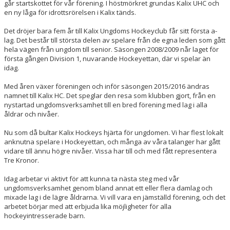
går startskottet för vår förening. I höstmörkret grundas Kalix UHC och
en ny låga för idrottsrörelsen i Kalix tänds.
HOCKEYETTAN
Det dröjer bara fem år till Kalix Ungdoms Hockeyclub får sitt första a-
lag. Det består till största delen av spelare från de egna leden som gått
hela vägen från ungdom till senior. Säsongen 2008/2009 når laget för
första gången Division 1, nuvarande Hockeyettan, där vi spelar än
idag.
Med åren växer föreningen och inför säsongen 2015/2016 ändras
namnet till Kalix HC. Det speglar den resa som klubben gjort, från en
nystartad ungdomsverksamhet till en bred förening med lag i alla
åldrar och nivåer.
Nu som då bultar Kalix Hockeys hjärta för ungdomen. Vi har flest lokalt
anknutna spelare i Hockeyettan, och många av våra talanger har gått
vidare till ännu högre nivåer. Vissa har till och med fått representera
Tre Kronor.
Idag arbetar vi aktivt för att kunna ta nästa steg med vår
ungdomsverksamhet genom bland annat ett eller flera damlag och
mixade lag i de lägre åldrarna. Vi vill vara en jämställd förening, och det
arbetet börjar med att erbjuda lika möjligheter för alla
hockeyintresserade barn.