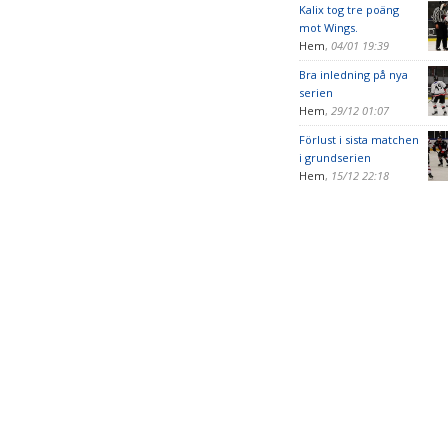
Kalix tog tre poäng
mot Wings.
Hem
,
04/01 19:39
Bra inledning på nya
serien
Hem
,
29/12 01:07
Förlust i sista matchen
i grundserien
Hem
,
15/12 22:18