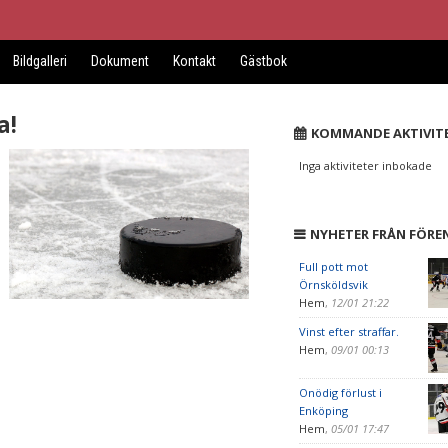
Bildgalleri
Dokument
Kontakt
Gästbok
a!
KOMMANDE AKTIVIT
Inga aktiviteter inbokade
NYHETER FRÅN FÖRE
Full pott mot
Örnsköldsvik
Hem
,
12/01 21:22
Vinst efter straffar.
Hem
,
09/01 00:13
Onödig förlust i
Enköping
Hem
,
05/01 17:47