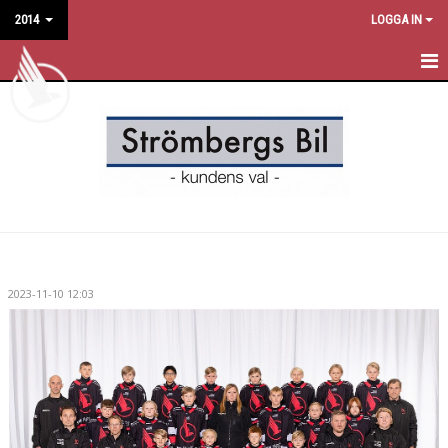
2014
LOGGA IN
HEM
NYHETER
KALENDER
MATCHER
TRUPPEN
2023-11-10 12:03
BILDGALLERI
DOKUMENT
KONTAKT
GÄSTBOK