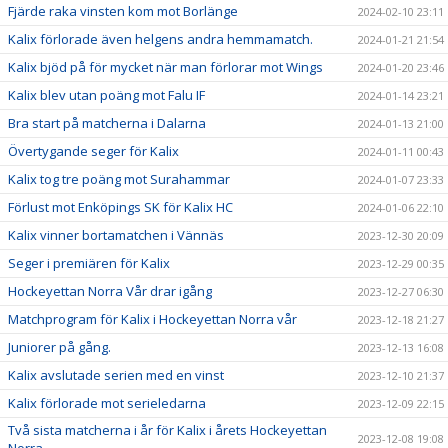
Fjärde raka vinsten kom mot Borlänge
2024-02-10 23:11
Kalix förlorade även helgens andra hemmamatch.
2024-01-21 21:54
Kalix bjöd på för mycket när man förlorar mot Wings
2024-01-20 23:46
Kalix blev utan poäng mot Falu IF
2024-01-14 23:21
Bra start på matcherna i Dalarna
2024-01-13 21:00
Övertygande seger för Kalix
2024-01-11 00:43
Kalix tog tre poäng mot Surahammar
2024-01-07 23:33
Förlust mot Enköpings SK för Kalix HC
2024-01-06 22:10
Kalix vinner bortamatchen i Vännäs
2023-12-30 20:09
Seger i premiären för Kalix
2023-12-29 00:35
Hockeyettan Norra Vår drar igång
2023-12-27 06:30
Matchprogram för Kalix i Hockeyettan Norra vår
2023-12-18 21:27
Juniorer på gång.
2023-12-13 16:08
Kalix avslutade serien med en vinst
2023-12-10 21:37
Kalix förlorade mot serieledarna
2023-12-09 22:15
Två sista matcherna i år för Kalix i årets Hockeyettan
2023-12-08 19:08