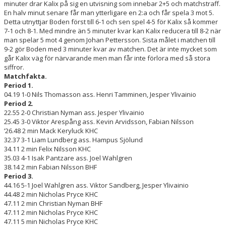
minuter drar Kalix på sig en utvisning som innebar 2+5 och matchstraff.
En halv minut senare får man ytterligare en 2:a och får spela 3 mot 5.
Detta utnyttjar Boden först till 6-1 och sen spel 4-5 för Kalix så kommer
7-1 och 8-1. Med mindre än 5 minuter kvar kan Kalix reducera till 8-2 när
man spelar 5 mot 4 genom Johan Pettersson. Sista målet i matchen till
9-2 gör Boden med 3 minuter kvar av matchen. Det är inte mycket som
går Kalix väg för närvarande men man får inte förlora med så stora
siffror.
Matchfakta.
Period 1.
04.19 1-0 Nils Thomasson ass. Henri Tamminen, Jesper Ylivainio
Period 2.
22.55 2-0 Christian Nyman ass. Jesper Ylivainio
25.45 3-0 Viktor Arespång ass. Kevin Arvidsson, Fabian Nilsson
’26.48 2 min Mack Keryluck KHC
32.37 3-1 Liam Lundberg ass. Hampus Sjölund
34.11 2 min Felix Nilsson KHC
35.03 4-1 Isak Pantzare ass. Joel Wahlgren
38.14 2 min Fabian Nilsson BHF
Period 3.
44.16 5-1 Joel Wahlgren ass. Viktor Sandberg, Jesper Ylivainio
44.48 2 min Nicholas Pryce KHC
47.11 2 min Christian Nyman BHF
47.11 2 min Nicholas Pryce KHC
47.11 5 min Nicholas Pryce KHC