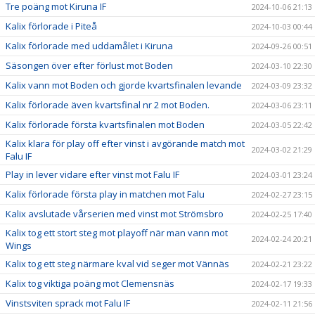
Tre poäng mot Kiruna IF
2024-10-06 21:13
Kalix förlorade i Piteå
2024-10-03 00:44
Kalix förlorade med uddamålet i Kiruna
2024-09-26 00:51
Säsongen över efter förlust mot Boden
2024-03-10 22:30
Kalix vann mot Boden och gjorde kvartsfinalen levande
2024-03-09 23:32
Kalix förlorade även kvartsfinal nr 2 mot Boden.
2024-03-06 23:11
Kalix förlorade första kvartsfinalen mot Boden
2024-03-05 22:42
Kalix klara för play off efter vinst i avgörande match mot
2024-03-02 21:29
Falu IF
Play in lever vidare efter vinst mot Falu IF
2024-03-01 23:24
Kalix förlorade första play in matchen mot Falu
2024-02-27 23:15
Kalix avslutade vårserien med vinst mot Strömsbro
2024-02-25 17:40
Kalix tog ett stort steg mot playoff när man vann mot
2024-02-24 20:21
Wings
Kalix tog ett steg närmare kval vid seger mot Vännäs
2024-02-21 23:22
Kalix tog viktiga poäng mot Clemensnäs
2024-02-17 19:33
Vinstsviten sprack mot Falu IF
2024-02-11 21:56