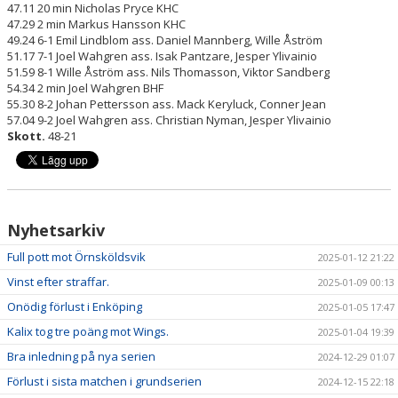
47.11 20 min Nicholas Pryce KHC
47.29 2 min Markus Hansson KHC
49.24 6-1 Emil Lindblom ass. Daniel Mannberg, Wille Åström
51.17 7-1 Joel Wahgren ass. Isak Pantzare, Jesper Ylivainio
51.59 8-1 Wille Åström ass. Nils Thomasson, Viktor Sandberg
54.34 2 min Joel Wahgren BHF
55.30 8-2 Johan Pettersson ass. Mack Keryluck, Conner Jean
57.04 9-2 Joel Wahgren ass. Christian Nyman, Jesper Ylivainio
Skott.
48-21
Nyhetsarkiv
Full pott mot Örnsköldsvik
2025-01-12 21:22
Vinst efter straffar.
2025-01-09 00:13
Onödig förlust i Enköping
2025-01-05 17:47
Kalix tog tre poäng mot Wings.
2025-01-04 19:39
Bra inledning på nya serien
2024-12-29 01:07
Förlust i sista matchen i grundserien
2024-12-15 22:18