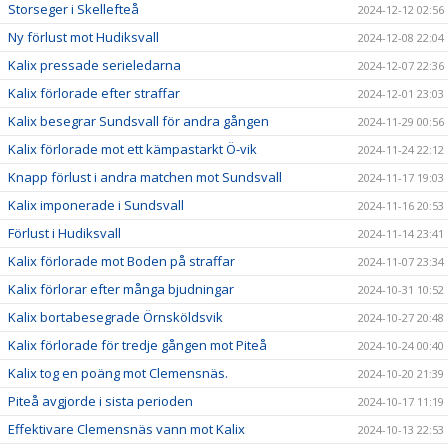
Storseger i Skellefteå
2024-12-12 02:56
Ny förlust mot Hudiksvall
2024-12-08 22:04
Kalix pressade serieledarna
2024-12-07 22:36
Kalix förlorade efter straffar
2024-12-01 23:03
Kalix besegrar Sundsvall för andra gången
2024-11-29 00:56
Kalix förlorade mot ett kämpastarkt Ö-vik
2024-11-24 22:12
Knapp förlust i andra matchen mot Sundsvall
2024-11-17 19:03
Kalix imponerade i Sundsvall
2024-11-16 20:53
Förlust i Hudiksvall
2024-11-14 23:41
Kalix förlorade mot Boden på straffar
2024-11-07 23:34
Kalix förlorar efter många bjudningar
2024-10-31 10:52
Kalix bortabesegrade Örnsköldsvik
2024-10-27 20:48
Kalix förlorade för tredje gången mot Piteå
2024-10-24 00:40
Kalix tog en poäng mot Clemensnäs.
2024-10-20 21:39
Piteå avgjorde i sista perioden
2024-10-17 11:19
Effektivare Clemensnäs vann mot Kalix
2024-10-13 22:53