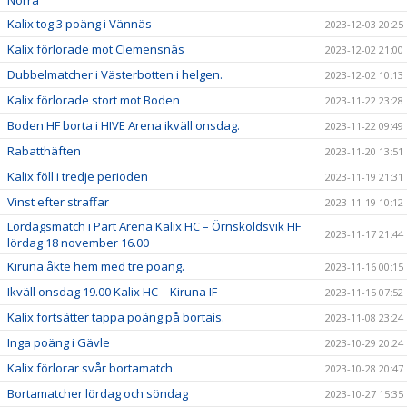
Norra
Kalix tog 3 poäng i Vännäs
2023-12-03 20:25
Kalix förlorade mot Clemensnäs
2023-12-02 21:00
Dubbelmatcher i Västerbotten i helgen.
2023-12-02 10:13
Kalix förlorade stort mot Boden
2023-11-22 23:28
Boden HF borta i HIVE Arena ikväll onsdag.
2023-11-22 09:49
Rabatthäften
2023-11-20 13:51
Kalix föll i tredje perioden
2023-11-19 21:31
Vinst efter straffar
2023-11-19 10:12
Lördagsmatch i Part Arena Kalix HC – Örnsköldsvik HF
2023-11-17 21:44
lördag 18 november 16.00
Kiruna åkte hem med tre poäng.
2023-11-16 00:15
Ikväll onsdag 19.00 Kalix HC – Kiruna IF
2023-11-15 07:52
Kalix fortsätter tappa poäng på bortais.
2023-11-08 23:24
Inga poäng i Gävle
2023-10-29 20:24
Kalix förlorar svår bortamatch
2023-10-28 20:47
Bortamatcher lördag och söndag
2023-10-27 15:35