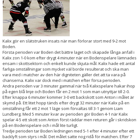
HOCKEYETTAN
Kalix gör en slätstruken insats när man förlorar stort med 9-2 mot
Boden.
Första perioden var Boden det bättre laget och skapade långa anfall i
Kalix zon 1-0 kom efter drygt 4 minuter när en Bodenspelare lämnades
ensam i skottsektorn och enkelt kunde skjuta mål. Kalix hade ett antal
farliga omställningar som mycket väl borde resulterat och ska man
vara med i matcher av den här digniteten gäller det att ta vara på
chanserna. Kalix var dock med i matchen efter försa perioden.
Andra perioden var 3 minuter gammal när två Kalixspelare hakar ihop
på egen blå linje och Boden får en 2 mot 1 som man utnyttjar till 2-0.
Efter knappa 6 minuter kommer 3-0 ett backskott som Anton i målet är
skymd på. Ett litet hopp tänds efter drygt 32 minuter när Kalix på en
omställning får ett 2 mot 1 läge som förvaltas till 3-1 genom Liam
Lundberg. Med 5 minuter kvar av perioden gör Boden 4-1 när Kalix
spelar 4-5 ett skott som Anton först räddar men returen går i skridskon
på en Bodenspelare och i mål lite turligt.
Tredje perioden tar Boden ledningen med 5-1 efter 4 minuter efter ett
backlyft som styrs i mål. Det målet satte nog ridå för matchen. Efter 7