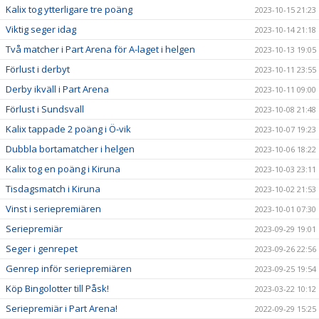
Kalix tog ytterligare tre poäng
2023-10-15 21:23
Viktig seger idag
2023-10-14 21:18
Två matcher i Part Arena för A-laget i helgen
2023-10-13 19:05
Förlust i derbyt
2023-10-11 23:55
Derby ikväll i Part Arena
2023-10-11 09:00
Förlust i Sundsvall
2023-10-08 21:48
Kalix tappade 2 poäng i Ö-vik
2023-10-07 19:23
Dubbla bortamatcher i helgen
2023-10-06 18:22
Kalix tog en poäng i Kiruna
2023-10-03 23:11
Tisdagsmatch i Kiruna
2023-10-02 21:53
Vinst i seriepremiären
2023-10-01 07:30
Seriepremiär
2023-09-29 19:01
Seger i genrepet
2023-09-26 22:56
Genrep inför seriepremiären
2023-09-25 19:54
Köp Bingolotter till Påsk!
2023-03-22 10:12
Seriepremiär i Part Arena!
2022-09-29 15:25