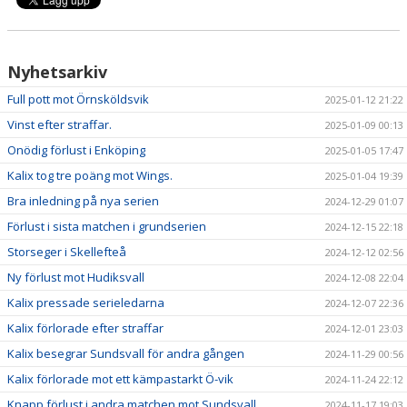
Nyhetsarkiv
Full pott mot Örnsköldsvik
2025-01-12 21:22
Vinst efter straffar.
2025-01-09 00:13
Onödig förlust i Enköping
2025-01-05 17:47
Kalix tog tre poäng mot Wings.
2025-01-04 19:39
Bra inledning på nya serien
2024-12-29 01:07
Förlust i sista matchen i grundserien
2024-12-15 22:18
Storseger i Skellefteå
2024-12-12 02:56
Ny förlust mot Hudiksvall
2024-12-08 22:04
Kalix pressade serieledarna
2024-12-07 22:36
Kalix förlorade efter straffar
2024-12-01 23:03
Kalix besegrar Sundsvall för andra gången
2024-11-29 00:56
Kalix förlorade mot ett kämpastarkt Ö-vik
2024-11-24 22:12
Knapp förlust i andra matchen mot Sundsvall
2024-11-17 19:03