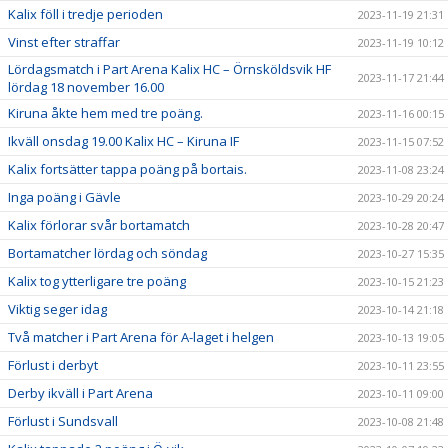
Kalix föll i tredje perioden
2023-11-19 21:31
Vinst efter straffar
2023-11-19 10:12
Lördagsmatch i Part Arena Kalix HC – Örnsköldsvik HF
2023-11-17 21:44
lördag 18 november 16.00
Kiruna åkte hem med tre poäng.
2023-11-16 00:15
Ikväll onsdag 19.00 Kalix HC – Kiruna IF
2023-11-15 07:52
Kalix fortsätter tappa poäng på bortais.
2023-11-08 23:24
Inga poäng i Gävle
2023-10-29 20:24
Kalix förlorar svår bortamatch
2023-10-28 20:47
Bortamatcher lördag och söndag
2023-10-27 15:35
Kalix tog ytterligare tre poäng
2023-10-15 21:23
Viktig seger idag
2023-10-14 21:18
Två matcher i Part Arena för A-laget i helgen
2023-10-13 19:05
Förlust i derbyt
2023-10-11 23:55
Derby ikväll i Part Arena
2023-10-11 09:00
Förlust i Sundsvall
2023-10-08 21:48