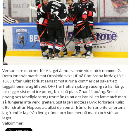
HOCKEYETTAN
Veckans tre matcher för A-laget är nu framme vid match nummer 2.
Detta innebär match mot Örnsköldsviks HF på Part Arena lördag 18 /11
16.00. Efter Kalix förlust senast mot Kiruna kommer det säkert ett
taggat hemmalag till spel. ÖHF har haft en jobbig säsong så här långt
och ligger sist med tre poäng Kalix på plats 7 har 11 poäng. Sett till
poäng och tabellplacering tror många att det kan bli en lätt match men
så fungerar inte verkligheten. Sist lagen möttes i Övik förlorade Kalix
efter straffar. Hoppas att alltid de som är från orten prioriterar ortens
lag framför lag från övriga länet och kommer på match och stöttar
laget.
Välkommen.