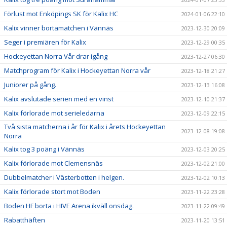
Förlust mot Enköpings SK för Kalix HC
2024-01-06 22:10
Kalix vinner bortamatchen i Vännäs
2023-12-30 20:09
Seger i premiären för Kalix
2023-12-29 00:35
Hockeyettan Norra Vår drar igång
2023-12-27 06:30
Matchprogram för Kalix i Hockeyettan Norra vår
2023-12-18 21:27
Juniorer på gång.
2023-12-13 16:08
Kalix avslutade serien med en vinst
2023-12-10 21:37
Kalix förlorade mot serieledarna
2023-12-09 22:15
Två sista matcherna i år för Kalix i årets Hockeyettan
2023-12-08 19:08
Norra
Kalix tog 3 poäng i Vännäs
2023-12-03 20:25
Kalix förlorade mot Clemensnäs
2023-12-02 21:00
Dubbelmatcher i Västerbotten i helgen.
2023-12-02 10:13
Kalix förlorade stort mot Boden
2023-11-22 23:28
Boden HF borta i HIVE Arena ikväll onsdag.
2023-11-22 09:49
Rabatthäften
2023-11-20 13:51