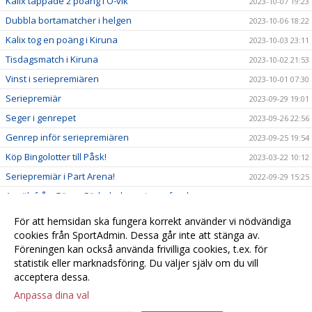
Kalix tappade 2 poäng i Ö-vik
2023-10-07 19:23
Dubbla bortamatcher i helgen
2023-10-06 18:22
Kalix tog en poäng i Kiruna
2023-10-03 23:11
Tisdagsmatch i Kiruna
2023-10-02 21:53
Vinst i seriepremiären
2023-10-01 07:30
Seriepremiär
2023-09-29 19:01
Seger i genrepet
2023-09-26 22:56
Genrep inför seriepremiären
2023-09-25 19:54
Köp Bingolotter till Påsk!
2023-03-22 10:12
Seriepremiär i Part Arena!
2022-09-29 15:25
Ansök från Göran Söderholms minnesfond
2022-09-28 10:02
Kvartsfinal i Part Arena!
2022-06-07 14:06
För att hemsidan ska fungera korrekt använder vi nödvändiga
Semifinal!
cookies från SportAdmin. Dessa går inte att stänga av.
2022-06-02 14:03
Föreningen kan också använda frivilliga cookies, t.ex. för
Välkommen till er nya hemsida!
2022-05-31 13:58
statistik eller marknadsföring. Du väljer själv om du vill
acceptera dessa.
Anpassa dina val
Cookie-
Gå till