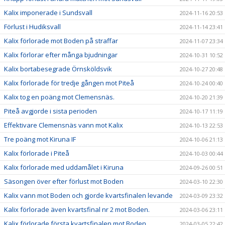
Kalix imponerade i Sundsvall
2024-11-16 20:53
Förlust i Hudiksvall
2024-11-14 23:41
Kalix förlorade mot Boden på straffar
2024-11-07 23:34
Kalix förlorar efter många bjudningar
2024-10-31 10:52
Kalix bortabesegrade Örnsköldsvik
2024-10-27 20:48
Kalix förlorade för tredje gången mot Piteå
2024-10-24 00:40
Kalix tog en poäng mot Clemensnäs.
2024-10-20 21:39
Piteå avgjorde i sista perioden
2024-10-17 11:19
Effektivare Clemensnäs vann mot Kalix
2024-10-13 22:53
Tre poäng mot Kiruna IF
2024-10-06 21:13
Kalix förlorade i Piteå
2024-10-03 00:44
Kalix förlorade med uddamålet i Kiruna
2024-09-26 00:51
Säsongen över efter förlust mot Boden
2024-03-10 22:30
Kalix vann mot Boden och gjorde kvartsfinalen levande
2024-03-09 23:32
Kalix förlorade även kvartsfinal nr 2 mot Boden.
2024-03-06 23:11
Kalix förlorade första kvartsfinalen mot Boden
2024-03-05 22:42