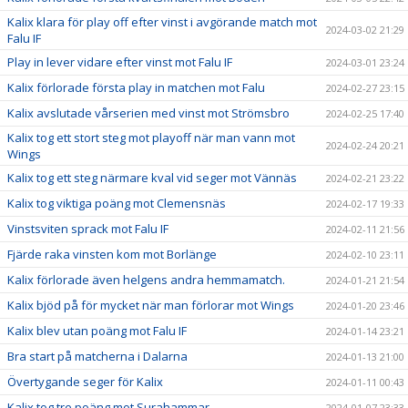
Kalix klara för play off efter vinst i avgörande match mot
2024-03-02 21:29
Falu IF
Play in lever vidare efter vinst mot Falu IF
2024-03-01 23:24
Kalix förlorade första play in matchen mot Falu
2024-02-27 23:15
Kalix avslutade vårserien med vinst mot Strömsbro
2024-02-25 17:40
Kalix tog ett stort steg mot playoff när man vann mot
2024-02-24 20:21
Wings
Kalix tog ett steg närmare kval vid seger mot Vännäs
2024-02-21 23:22
Kalix tog viktiga poäng mot Clemensnäs
2024-02-17 19:33
Vinstsviten sprack mot Falu IF
2024-02-11 21:56
Fjärde raka vinsten kom mot Borlänge
2024-02-10 23:11
Kalix förlorade även helgens andra hemmamatch.
2024-01-21 21:54
Kalix bjöd på för mycket när man förlorar mot Wings
2024-01-20 23:46
Kalix blev utan poäng mot Falu IF
2024-01-14 23:21
Bra start på matcherna i Dalarna
2024-01-13 21:00
Övertygande seger för Kalix
2024-01-11 00:43
Kalix tog tre poäng mot Surahammar
2024-01-07 23:33