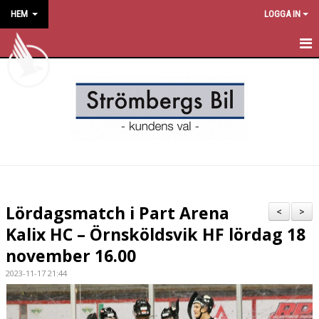
HEM
LOGGA IN
HEM
NYHETER
OM KLUBBEN
KONTAKT
KALENDER
Lördagsmatch i Part Arena
<
>
BILDGALLERI
Kalix HC – Örnsköldsvik HF lördag 18
november 16.00
DOKUMENT
2023-11-17 21:44
VÅRA LAG/TRÄNARE
MATCHER