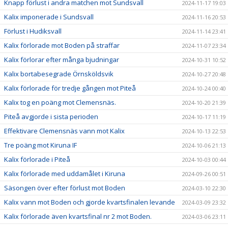
Knapp förlust i andra matchen mot Sundsvall
2024-11-17 19:03
Kalix imponerade i Sundsvall
2024-11-16 20:53
Förlust i Hudiksvall
2024-11-14 23:41
Kalix förlorade mot Boden på straffar
2024-11-07 23:34
Kalix förlorar efter många bjudningar
2024-10-31 10:52
Kalix bortabesegrade Örnsköldsvik
2024-10-27 20:48
Kalix förlorade för tredje gången mot Piteå
2024-10-24 00:40
Kalix tog en poäng mot Clemensnäs.
2024-10-20 21:39
Piteå avgjorde i sista perioden
2024-10-17 11:19
Effektivare Clemensnäs vann mot Kalix
2024-10-13 22:53
Tre poäng mot Kiruna IF
2024-10-06 21:13
Kalix förlorade i Piteå
2024-10-03 00:44
Kalix förlorade med uddamålet i Kiruna
2024-09-26 00:51
Säsongen över efter förlust mot Boden
2024-03-10 22:30
Kalix vann mot Boden och gjorde kvartsfinalen levande
2024-03-09 23:32
Kalix förlorade även kvartsfinal nr 2 mot Boden.
2024-03-06 23:11