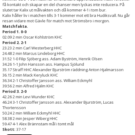
få kontakt och skapar en del chanser men lyckas inte reducera. På
slutet tar Kalix ut målvakten och då kommer 4-1 i tom bur.
Kalix håller liv i matchen tills 3-1 kommer mot ett bra Hudiksvall. Nu går
resan vidare mot Gävle för match mot Strömsbro i morgon.
Matchfakta.
Period 1. 0-0
02.09 2 min Oscar Kohlström KHC
Period 2. 2-1
23.23 2 min Carl Westerberg HHC
24.48 2 min Marcus Lindeborg HHC
31.52 1-0 Filip Sjöberg ass. Adam Byström, Henrik Olsen
34.26 1-1 John Hansson ass. Hampus Sjölund
35.17 Straff HHC Alexander Bjurström räddning Anton Hjalmarsson
36.15 2 min Mack Keryluck KHC
36.34 2-1 Christoffer Jansson ass. William Eckmyhl
39.56 2 min Alfred Hjälm KHC
Period 3. 2-0
42.26 2 min Levi Wunder KHC
46.24 3-1 Christoffer Jansson ass. Alexander Bjurström, Lucas
Thortensson
50.24 2 min William Eckmyhl HHC
58.38 2 min Jesper Wiberg HHC
59.47 4-1 Alex Brännstam mål i tomt mål
Skott:
37-17