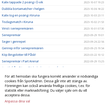
Kalix tappade 2 poäng i Ö-vik
2023-10-07 19:23
Dubbla bortamatcher i helgen
2023-10-06 18:22
Kalix tog en poäng i Kiruna
2023-10-03 23:11
Tisdagsmatch i Kiruna
2023-10-02 21:53
Vinst i seriepremiären
2023-10-01 07:30
Seriepremiär
2023-09-29 19:01
Seger i genrepet
2023-09-26 22:56
Genrep inför seriepremiären
2023-09-25 19:54
Köp Bingolotter till Påsk!
2023-03-22 10:12
Seriepremiär i Part Arena!
2022-09-29 15:25
Ansök från Göran Söderholms minnesfond
2022-09-28 10:02
Kvartsfinal i Part Arena!
2022-06-07 14:06
För att hemsidan ska fungera korrekt använder vi nödvändiga
cookies från SportAdmin. Dessa går inte att stänga av.
Semifinal!
2022-06-02 14:03
Föreningen kan också använda frivilliga cookies, t.ex. för
Välkommen till er nya hemsida!
2022-05-31 13:58
statistik eller marknadsföring. Du väljer själv om du vill
acceptera dessa.
Anpassa dina val