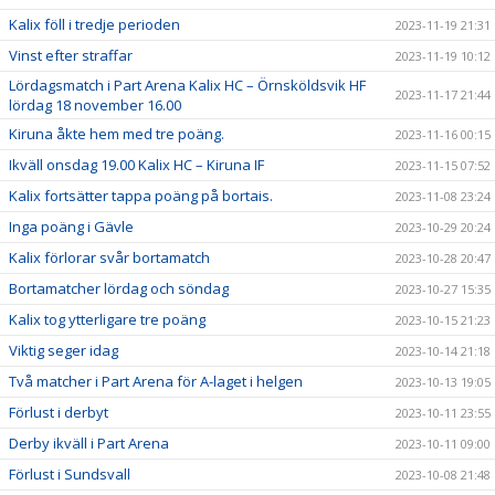
Kalix föll i tredje perioden
2023-11-19 21:31
Vinst efter straffar
2023-11-19 10:12
Lördagsmatch i Part Arena Kalix HC – Örnsköldsvik HF
2023-11-17 21:44
lördag 18 november 16.00
Kiruna åkte hem med tre poäng.
2023-11-16 00:15
Ikväll onsdag 19.00 Kalix HC – Kiruna IF
2023-11-15 07:52
Kalix fortsätter tappa poäng på bortais.
2023-11-08 23:24
Inga poäng i Gävle
2023-10-29 20:24
Kalix förlorar svår bortamatch
2023-10-28 20:47
Bortamatcher lördag och söndag
2023-10-27 15:35
Kalix tog ytterligare tre poäng
2023-10-15 21:23
Viktig seger idag
2023-10-14 21:18
Två matcher i Part Arena för A-laget i helgen
2023-10-13 19:05
Förlust i derbyt
2023-10-11 23:55
Derby ikväll i Part Arena
2023-10-11 09:00
Förlust i Sundsvall
2023-10-08 21:48