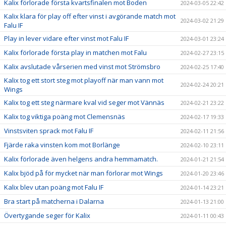
Kalix förlorade första kvartsfinalen mot Boden
2024-03-05 22:42
Kalix klara för play off efter vinst i avgörande match mot
2024-03-02 21:29
Falu IF
Play in lever vidare efter vinst mot Falu IF
2024-03-01 23:24
Kalix förlorade första play in matchen mot Falu
2024-02-27 23:15
Kalix avslutade vårserien med vinst mot Strömsbro
2024-02-25 17:40
Kalix tog ett stort steg mot playoff när man vann mot
2024-02-24 20:21
Wings
Kalix tog ett steg närmare kval vid seger mot Vännäs
2024-02-21 23:22
Kalix tog viktiga poäng mot Clemensnäs
2024-02-17 19:33
Vinstsviten sprack mot Falu IF
2024-02-11 21:56
Fjärde raka vinsten kom mot Borlänge
2024-02-10 23:11
Kalix förlorade även helgens andra hemmamatch.
2024-01-21 21:54
Kalix bjöd på för mycket när man förlorar mot Wings
2024-01-20 23:46
Kalix blev utan poäng mot Falu IF
2024-01-14 23:21
Bra start på matcherna i Dalarna
2024-01-13 21:00
Övertygande seger för Kalix
2024-01-11 00:43