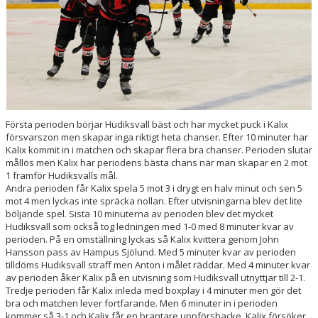
HOCKEYETTAN
Första perioden börjar Hudiksvall bäst och har mycket puck i Kalix
försvarszon men skapar inga riktigt heta chanser. Efter 10 minuter har
Kalix kommit in i matchen och skapar flera bra chanser. Perioden slutar
mållös men Kalix har periodens bästa chans när man skapar en 2 mot
1 framför Hudiksvalls mål.
Andra perioden får Kalix spela 5 mot 3 i drygt en halv minut och sen 5
mot 4 men lyckas inte spräcka nollan. Efter utvisningarna blev det lite
böljande spel. Sista 10 minuterna av perioden blev det mycket
Hudiksvall som också tog ledningen med 1-0 med 8 minuter kvar av
perioden. På en omställning lyckas så Kalix kvittera genom John
Hansson pass av Hampus Sjölund. Med 5 minuter kvar av perioden
tilldöms Hudiksvall straff men Anton i målet räddar. Med 4 minuter kvar
av perioden åker Kalix på en utvisning som Hudiksvall utnyttjar till 2-1.
Tredje perioden får Kalix inleda med boxplay i 4 minuter men gör det
bra och matchen lever fortfarande. Men 6 minuter in i perioden
kommer så 3-1 och Kalix får en brantare uppförsbacke. Kalix försöker