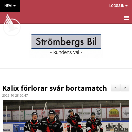
HEM
LOGGA IN
HEM
NYHETER
OM KLUBBEN
KONTAKT
KALENDER
Kalix förlorar svår bortamatch
<
>
BILDGALLERI
2023-10-28 20:47
DOKUMENT
VÅRA LAG/TRÄNARE
MATCHER