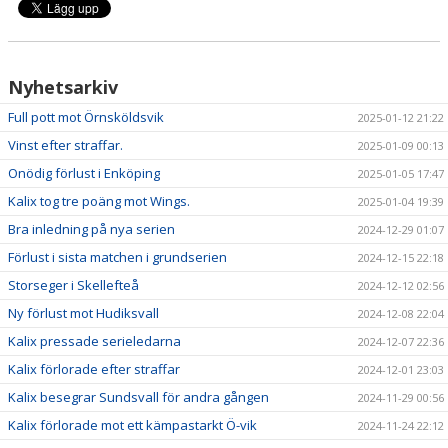
Nyhetsarkiv
Full pott mot Örnsköldsvik
2025-01-12 21:22
Vinst efter straffar.
2025-01-09 00:13
Onödig förlust i Enköping
2025-01-05 17:47
Kalix tog tre poäng mot Wings.
2025-01-04 19:39
Bra inledning på nya serien
2024-12-29 01:07
Förlust i sista matchen i grundserien
2024-12-15 22:18
Storseger i Skellefteå
2024-12-12 02:56
Ny förlust mot Hudiksvall
2024-12-08 22:04
Kalix pressade serieledarna
2024-12-07 22:36
Kalix förlorade efter straffar
2024-12-01 23:03
Kalix besegrar Sundsvall för andra gången
2024-11-29 00:56
Kalix förlorade mot ett kämpastarkt Ö-vik
2024-11-24 22:12