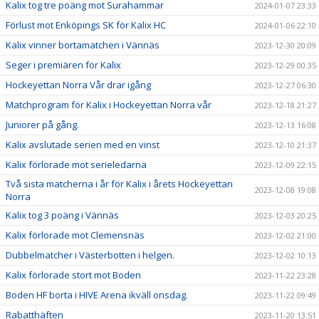
Kalix tog tre poäng mot Surahammar
2024-01-07 23:33
Förlust mot Enköpings SK för Kalix HC
2024-01-06 22:10
Kalix vinner bortamatchen i Vännäs
2023-12-30 20:09
Seger i premiären för Kalix
2023-12-29 00:35
Hockeyettan Norra Vår drar igång
2023-12-27 06:30
Matchprogram för Kalix i Hockeyettan Norra vår
2023-12-18 21:27
Juniorer på gång.
2023-12-13 16:08
Kalix avslutade serien med en vinst
2023-12-10 21:37
Kalix förlorade mot serieledarna
2023-12-09 22:15
Två sista matcherna i år för Kalix i årets Hockeyettan
2023-12-08 19:08
Norra
Kalix tog 3 poäng i Vännäs
2023-12-03 20:25
Kalix förlorade mot Clemensnäs
2023-12-02 21:00
Dubbelmatcher i Västerbotten i helgen.
2023-12-02 10:13
Kalix förlorade stort mot Boden
2023-11-22 23:28
Boden HF borta i HIVE Arena ikväll onsdag.
2023-11-22 09:49
Rabatthäften
2023-11-20 13:51