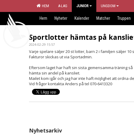
HEM
A-LAG
JUNIOR
UNGDOM
Hem
Nyheter
Kalender
Matcher
Truppen
Sportlotter hämtas på kanslie
2024-02-29 15:57
Varje spelare säljer 20 st lotter, barn 2 i familjen säljer 10 s
Fakturor skickas ut via Sportadmin.
Eftersom laget har haft sin sista gemensamma träning så är
hämta sin andel på kansliet.
Mailet kom igår och jag har inte haft möjlighet att ordna d
Vid frågor kontakta Anders på tel 070-6413320
Nyhetsarkiv