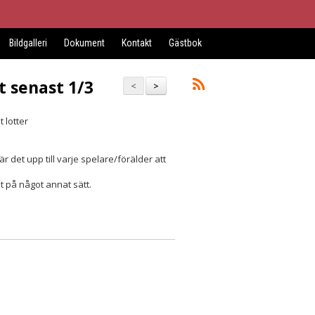
Bildgalleri
Dokument
Kontakt
Gästbok
t senast 1/3
<
>
t lotter
 det upp till varje spelare/förälder att
et på något annat sätt.