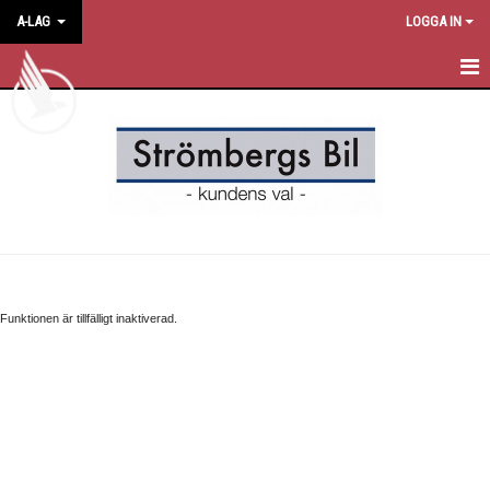
A-LAG
LOGGA IN
HEM
NYHETER
KALENDER
MATCHER
TRUPPEN
Funktionen är tillfälligt inaktiverad.
BILDGALLERI
DOKUMENT
KONTAKT
GÄSTBOK