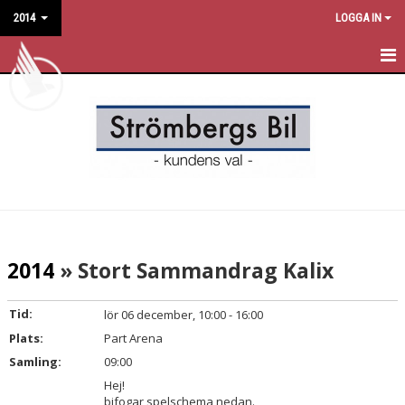
2014
LOGGA IN
HEM
NYHETER
KALENDER
MATCHER
TRUPPEN
2014
» Stort Sammandrag Kalix
BILDGALLERI
Tid:
lör 06 december, 10:00 - 16:00
DOKUMENT
Plats:
Part Arena
Samling:
09:00
KONTAKT
Hej!
bifogar spelschema nedan.
GÄSTBOK