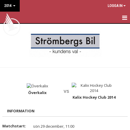
2014
LOGGA IN
HEM
NYHETER
KALENDER
MATCHER
TRUPPEN
vs
BILDGALLERI
Överkalix
Kalix Hockey Club 2014
DOKUMENT
INFORMATION
KONTAKT
Matchstart:
sön 29 december, 11:00
GÄSTBOK