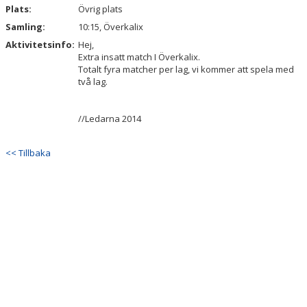
Plats:
Övrig plats
Samling:
10:15, Överkalix
Aktivitetsinfo:
Hej,
Extra insatt match I Överkalix.
Totalt fyra matcher per lag, vi kommer att spela med
två lag.
//Ledarna 2014
<< Tillbaka